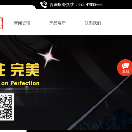
咨询服务热线：
023-47999666
新闻资讯
产品展厅
联系我们
客服