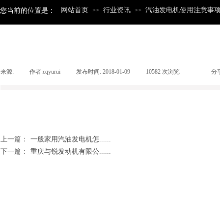
网站首页
行业资讯
汽油发电机使用注意事
您当前的位置是：
>>
>>
来源:
|
作者:
cqyurui
|
发布时间:
2018-01-09
|
10582
次浏览
|
|
分
上一篇：
一般家用汽油发电机怎......
下一篇：
重庆与锐发动机有限公......