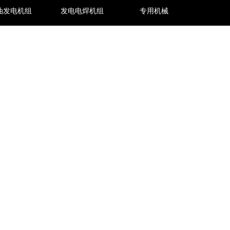
油发电机组
发电电焊机组
专用机械