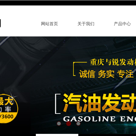
司
网站首页
关于我们
产品中心