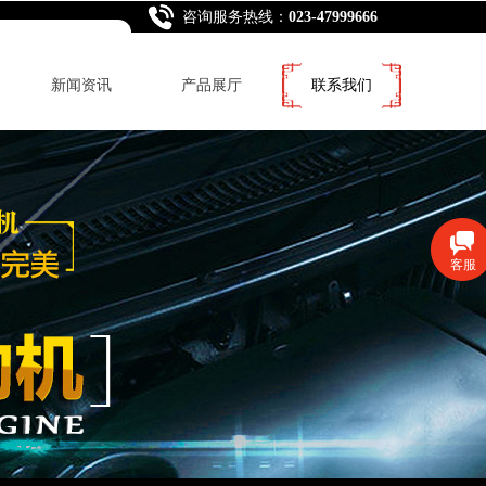
咨询服务热线：
023-47999666
新闻资讯
产品展厅
联系我们
客服