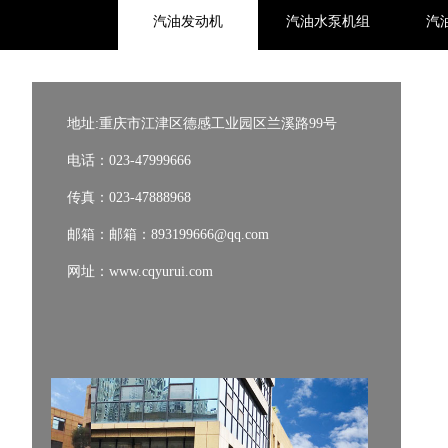
汽油发动机
汽油水泵机组
汽
地址:重庆市江津区德感工业园区兰溪路99号
电话：023-47999666
传真：023-47888968
邮箱：邮箱：893199666@qq.com
网址：www.cqyurui.com